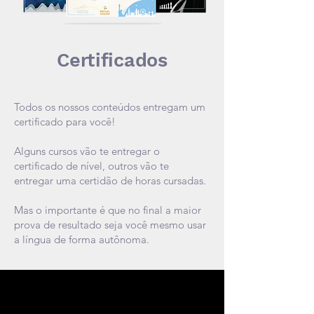
Certificados
Todos os nossos conteúdos entregam um
certificado para você!
Alguns
cursos
vão te entregar o
certificado de nível, outros vão te
entregar uma certidão de horas cursadas.
Mas o importante é que no final a maior
prova de resultado seja você mesmo usar
a língua de forma
autônoma
.