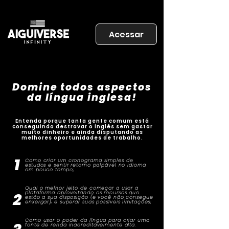
Acessar
Domine todos aspectos
da língua inglesa!
Entenda porque tanta gente comum está
conseguindo destravar o inglês sem gastar
muito dinheiro e ainda disputando as
melhores oportunidades de trabalho.
1
Como criar um cronograma simples de
estudos e sentir retorno palpável no idioma
em pouco tempo;
Qual o melhor jeito de começar a usar a
2
plataforma aproveitando os recursos que
estão a sua disposição (e você não consegue
enxergar), e superar suas possíveis limitações;
Como usar o poder da língua para criar uma
fonte de renda inacreditavelmente alta.