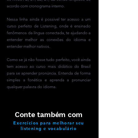
acordo com cronograma interno.
Nessa linha ainda é possivel ter acesso a um
curso perfeito de Listening, onde é ensinado
fenômenos da língua conectada, te ajudando a
entender melhor as conexões do idioma e
entender melhor nativos.
Como se já não fosse tudo perfeito, você ainda
tem acesso ao curso mais didático do Brasil
para se aprender pronúncia. Entenda de forma
simples a fonética e aprenda a pronunciar
qualquer palavra do idioma.
Conte também com
Exercícios para melhorar seu
listening e vocabulário