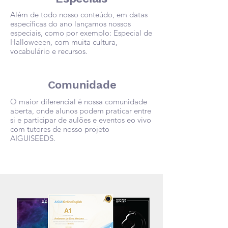
Além de todo nosso conteúdo, em datas
específicas do ano lançamos nossos
especiais, como por exemplo: Especial de
Halloweeen, com muita cultura,
vocabulário e recursos.
Comunidade
O maior diferencial é nossa comunidade
aberta, onde alunos podem praticar entre
si e participar de aulões e eventos eo vivo
com tutores de nosso projeto
AIGUISEEDS.