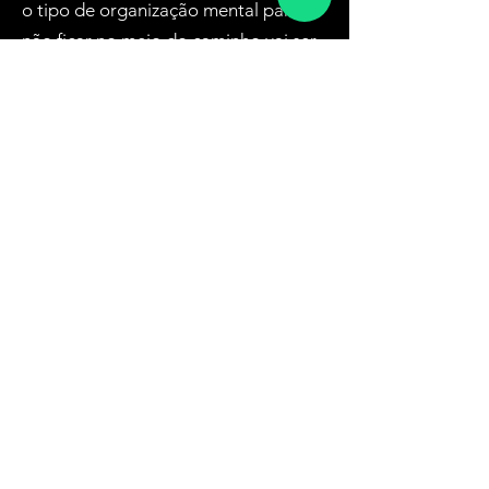
o tipo de organização mental para
não ficar no meio do caminho vai ser
de extremo valor.
Se já está no mercado digital:
Se você já estuda o inglês, vai
conseguir se organizar e encontrar as
falhas que teve ao longo de seus
estudos.
Vai aprender a identificar em qual
momento você está da jornada e em
seguida traçar um plano para atingir
o próximo nível.
E se você ainda quiser