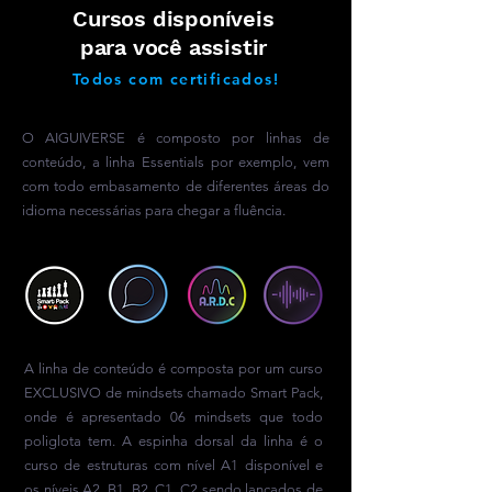
Cursos disponíveis
para você assistir
Todos com certificados!
O AIGUIVERSE é composto por linhas de
conteúdo, a linha Essentials por exemplo, vem
com todo embasamento de diferentes áreas do
idioma necessárias para chegar a fluência.
A linha de conteúdo é composta por um curso
EXCLUSIVO de mindsets chamado Smart Pack,
onde é apresentado 06 mindsets que todo
poliglota tem. A espinha dorsal da linha é o
curso de estruturas com nível A1 disponível e
os níveis A2, B1, B2, C1, C2 sendo lançados de