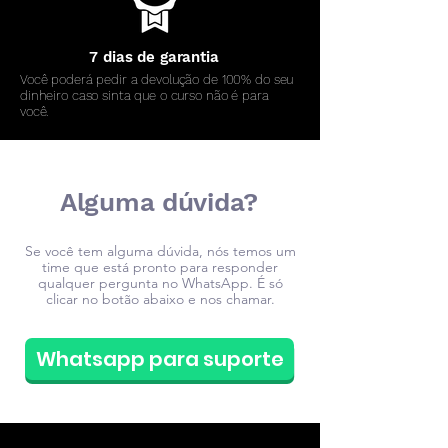
7 dias de garantia
Você poderá pedir a devolução de 100% do seu
dinheiro caso sinta que o curso não é para
você.
Alguma dúvida?
Se você tem alguma dúvida, nós temos um
time que está pronto para responder
qualquer pergunta no WhatsApp. É só
clicar no botão abaixo e nos chamar.
Whatsapp para suporte