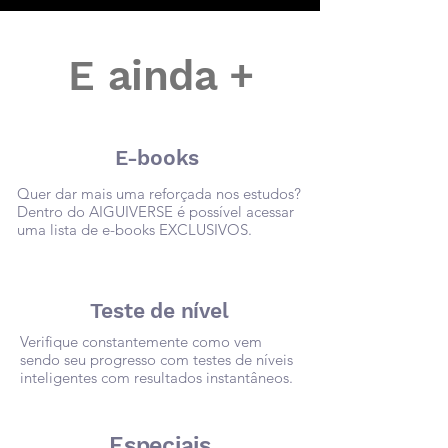
E ainda +
E-books
Quer dar mais uma reforçada nos estudos?
Dentro do AIGUIVERSE é possível acessar
uma lista de e-books EXCLUSIVOS.
Teste de nível
Verifique constantemente como vem
sendo seu progresso com testes de níveis
inteligentes com resultados instantâneos.
Especiais